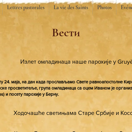
Lettres pastorales
La vie des Saints
Photos
Evén
Вести
Излет омладинаца наше парохије у Gruyè
ту 24. маја, на дан када прослављамо Свете равноапостолне Кир
ске просветитеље, група омладинаца са оцем Иваном је организо
es) и посету парохије у Берну.
Ходочашће светињама Старе Србије и Косо