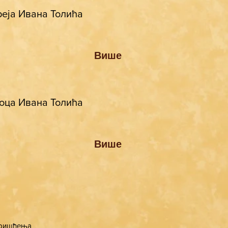
реја Ивана Толића
Више
 оца Ивана Толића
Више
коришћења