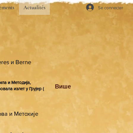
ements
Actualités
Se connecter
res и Berne
ила и Методија,
Више
вала излет у Грујер (
ва и Метохије