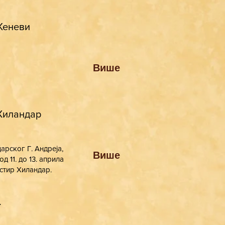
Женеви
Више
 Хиландар
рског Г. Андреја,
Више
 11. до 13. априла
стир Хиландар.
.