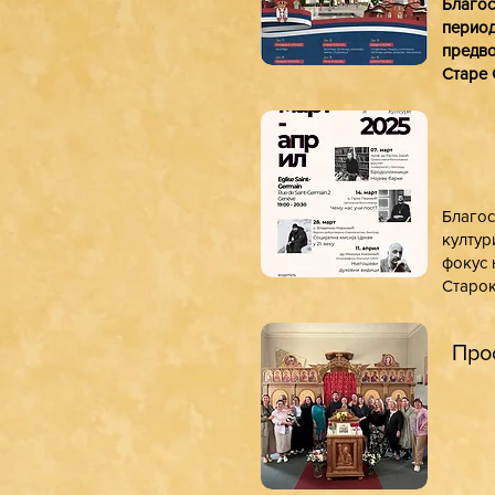
Благос
период
предво
Старе 
Благос
култур
фокус 
Старок
Про