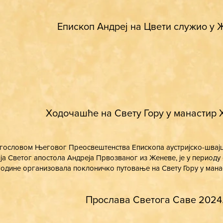
Епископ Андреј на Цвети служио у 
Ходочашће на Свету Гору у манастир
гословом Његовог Преосвештенства Епископа аустријско-швајца
ја Светог апостола Андреја Првозваног из Женеве, је у периоду од
године организовала поклоничко путовање на Свету Гору у мана
Прослава Светога Саве 2024