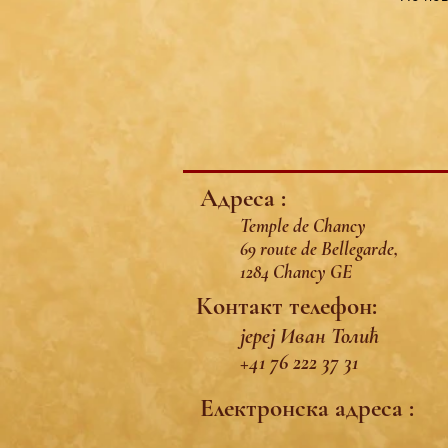
Адреса :
Temple de Chancy
69 route de Bellegarde,
1284 Chancy GE
Контакт телефон:
јереј Иван Толић
+41 76 222 37 31
Електронска адреса :