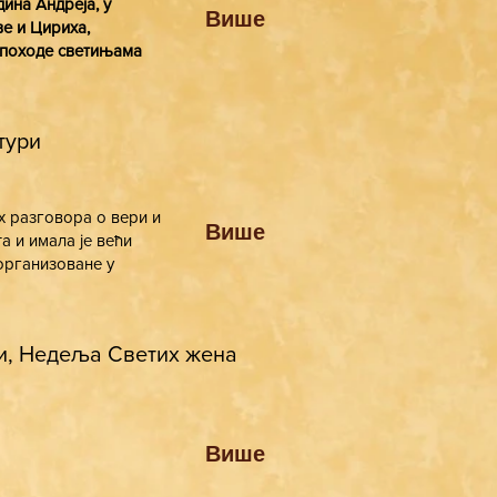
ина Андреја, у
Више
ве и Цириха,
у походе светињама
тури
х разговора о вери и
Више
а и имала је већи
 организоване у
ви, Недеља Светих жена
Више