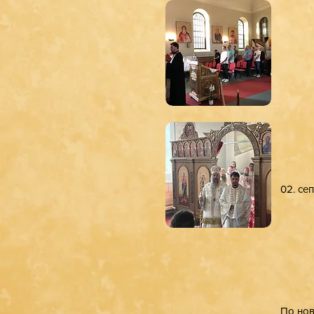
02. се
По нов