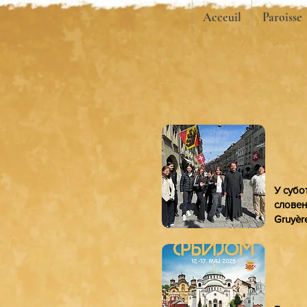
Acceuil
Paroisse
У субо
словен
Gruyèr