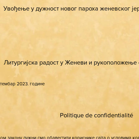
Увођење у дужност новог пароха женевског је
Литургијска радост у Женеви и рукоположење
птембар 2023. године
Politique de confidentialité
ом закону дужни смо обавестити кориснике сајта о условима 