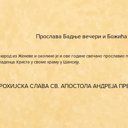
Прослава Бадње вечери и Божића
народ из Женеве и околине је и ове године свечано прославио
аденца Христа у своме храму у Шансију.
РОХИЈСКА СЛАВА СВ. АПОСТОЛА АНДРЕЈА П