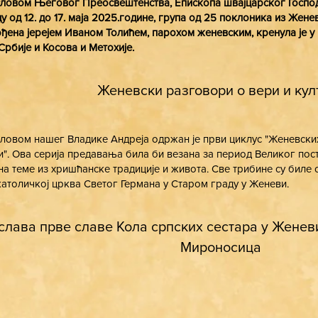
ловом Његовог Преосвештенства, Епископа швајцарског Господ
у од 12. до 17. маја 2025.године, група од 25 поклоника из Жене
ђена јерејем Иваном Толићем, парохом женевским, кренула је 
Србије и Косова и Метохије.
Женевски разговори о вери и кул
ловом нашег Владике Андреја одржан је први циклус "Женевски
и". Ова серија предавања била би везана за период Великог пост
на теме из хришћанске традиције и живота. Све трибине су биле
атоличкој црква Светог Германа у Старом граду у Женеви.
слава прве славе Кола српских сестара у Жене
Мироносица