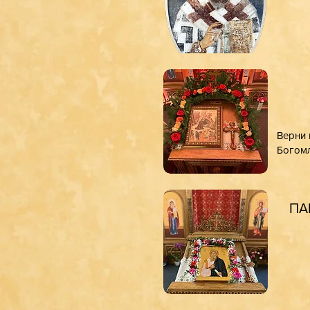
Верни 
Богомл
ПА