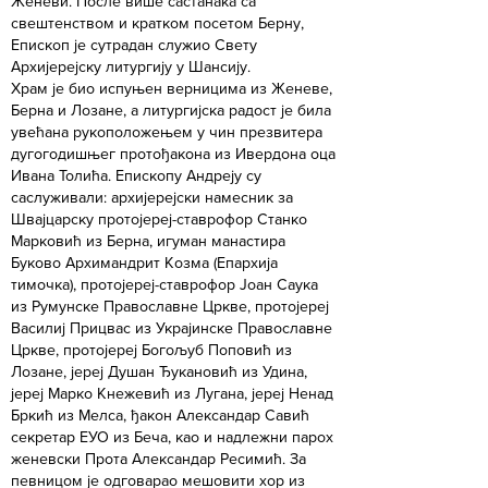
Женеви. После више састанака са
свештенством и кратком посетом Берну,
Епископ је сутрадан служио Свету
Архијерејску литургију у Шансију.
Храм је био испуњен верницима из Женеве,
Берна и Лозане, а литургијска радост је била
увећана рукоположењем у чин презвитера
дугогодишњег протођакона из Ивердона оца
Ивана Толића. Епископу Андреју су
саслуживали: архијерејски намесник за
Швајцарску протојереј-ставрофор Станко
Марковић из Берна, игуман манастира
Буково Архимандрит Козма (Епархија
тимочка), протојереј-ставрофор Јоан Саука
из Румунске Православне Цркве, протојереј
Василиј Прицвас из Украјинске Православне
Цркве, протојереј Богољуб Поповић из
Лозане, јереј Душан Ђукановић из Удина,
јереј Марко Кнежевић из Лугана, јереј Ненад
Бркић из Мелса, ђакон Александар Савић
секретар ЕУО из Беча, као и надлежни парох
женевски Прота Александар Ресимић. За
певницом је одговарао мешовити хор из