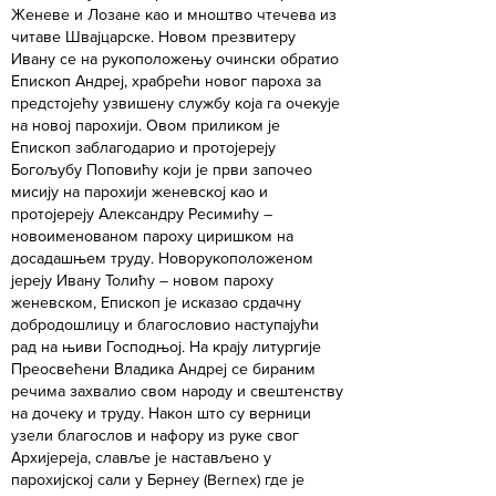
Женеве и Лозане као и мноштво чтечева из
читаве Швајцарске. Новом презвитеру
Ивану се на рукоположењу очински обратио
Епископ Андреј, храбрећи новог пароха за
предстојећу узвишену службу која га очекује
на новој парохији. Овом приликом је
Епископ заблагодарио и протојереју
Богољубу Поповићу који је први започео
мисију на парохији женевској као и
протојереју Александру Ресимићу –
новоименованом пароху циришком на
досадашњем труду. Новорукоположеном
јереју Ивану Толићу – новом пароху
женевском, Епископ је исказао срдачну
добродошлицу и благословио наступајући
рад на њиви Господњој. На крају литургије
Преосвећени Владика Андреј се бираним
речима захвалио свом народу и свештенству
на дочеку и труду. Након што су верници
узели благослов и нафору из руке свог
Архијереја, славље је настављено у
парохијској сали у Бернеу (Bernex) где је