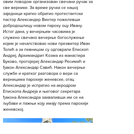
овим поводом организован свечани ручак за
све вернике. За време ручка се нашој
заједници кратко обратио протестантски
пастор Александер Винтер пожелевши
добродошлицу новом пароху оцу Ивану.
Истог дана, у вечерњим часовима је
служено свечано вечерње богослужење
којим је началствовао нови презвитер Иван
Толић а за певницом су одговрали Епископ
Андреј, Архимандрит Козма из манастира
Буково, протојереј Александар Ресимић и
ђакон Александар Савић. Након вечерње
службе и кратког разговора о вери са
верницима парохије женевске, отац
Александар је испратио на аеродром
Епископа Андреја и његовог секретара
ђакона Александра захваливши им се на
љубави и пажњи коју имају према парохији
женевској.