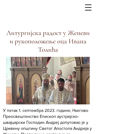
Литургијска радост у Женеви
и рукоположење оца Ивана
Толића
У петак 1. септембра 2023. године, Његово
Преосвештенство Епископ аустријско-
швајцарски Господин Андреј допутовао је у
Црквену општину Светог Апостола Андреја у