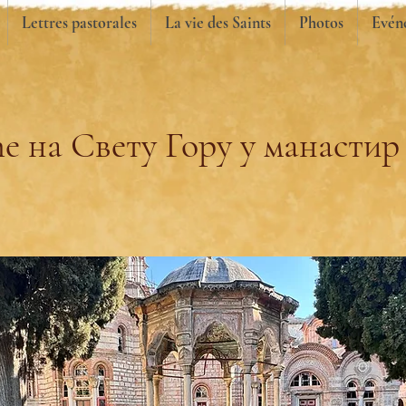
Lettres pastorales
La vie des Saints
Photos
Evén
е на Свету Гору у манастир