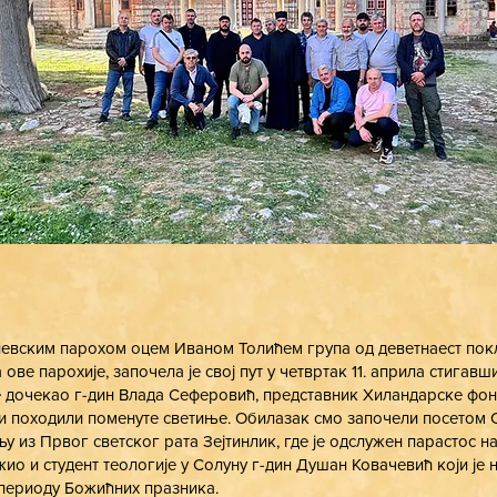
евским парохом оцем Иваном Толићем група од деветнаест пок
ове парохије, започела је свој пут у четвртак 11. априла стигавш
је дочекао г-дин Влада Сеферовић, представник Хиландарске фонд
и походили поменуте светиње. Обилазак смо започели посетом
у из Првог светског рата Зејтинлик, где је одслужен парастос н
жио и студент теологије у Солуну г-дин Душан Ковачевић који је
 периоду Божићних празника.