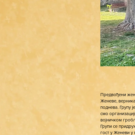
Предвођени жен
Женеве, верника 
поднева. Групу 
смо организациј
војничком гробљ
Групи се придру
гост у Женеви у