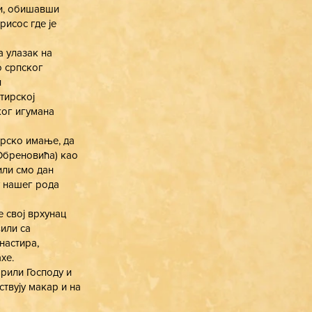
ри, обишавши
исос где је
а улазак на
о српског
и
тирској
ког игумана
ирско имање, да
(Обреновића) као
или смо дан
у нашег рода
е свој врхунац
вили са
настира,
хе.
рили Господу и
ствују макар и на