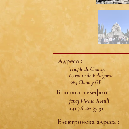
Адреса :
Temple de Chancy
69 route de Bellegarde,
1284 Chancy GE
Контакт телефон:
јереј Иван Толић
+41 76 222 37 31
Електронска адреса :