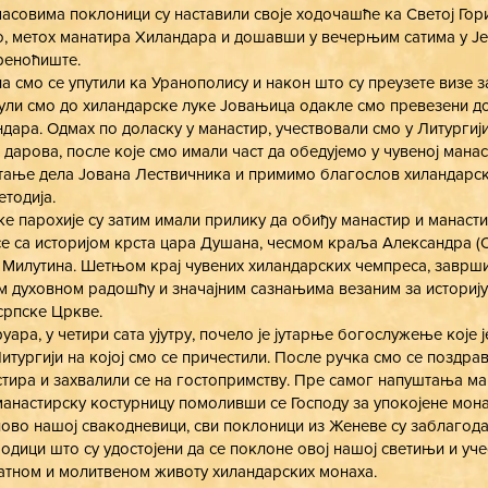
асовима поклоници су наставили своје ходочашће ка Светој Го
, метох манатира Хиландара и дошавши у вечерњим сатима у Јер
реноћиште.
ла смо се упутили ка Уранополису и након што су преузете визе з
нули смо до хиландарске луке Јовањица одакле смо превезени д
дара. Одмах по доласку у манастир, учествовали смо у Литургиј
дарова, после које смо имали част да обедујемо у чувеној манас
итање дела Јована Лествичника и примимо благослов хиландарс
тодија.
е парохије су затим имали прилику да обиђу манастир и манаст
 се са историјом крста цара Душана, чесмом краља Александра 
Милутина. Шетњом крај чувених хиландарских чемпреса, заврш
 духовном радошћу и значајним сазнањима везаним за историј
српске Цркве.
руара, у четири сата ујутру, почело је јутарње богослужење које ј
итургији на којој смо се причестили. После ручка смо се поздра
тира и захвалили се на гостопримству. Пре самог напуштања ма
манастирску костурницу помоливши се Господу за упокојене мона
ново нашој свакодневици, сви поклоници из Женеве су заблагода
одици што су удостојени да се поклоне овој нашој светињи и уче
атном и молитвеном животу хиландарских монаха.