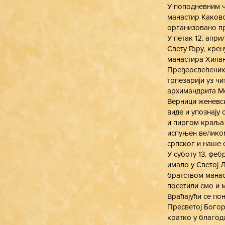
У поподневним ч
манастир Каково
организовано п
У петак 12. апри
Свету Гору, кре
манастира Хилан
Пређеосвећених 
трпезарији уз ч
архимандрита Ме
Верници женевск
виде и упознају
и пиргом краља 
испуњен великом
српског и наше 
У суботу 13. феб
имало у Светој Л
братством манас
посетили смо и 
Враћајући се по
Пресветој Богор
кратко у благод