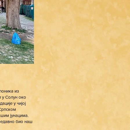
лоника из
и у Солун око
ације у чијој
 Српском
ашим јунацима.
 недавно био наш