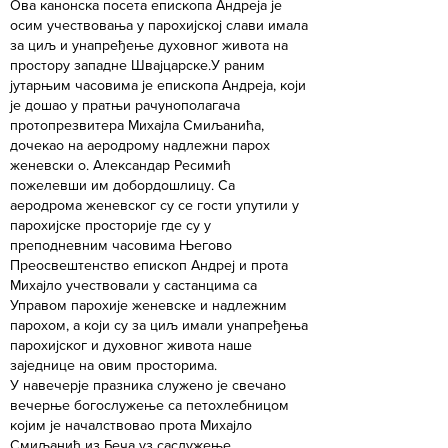
Ова канонска посета епископа Андреја је
осим учествовања у парохијској слави имала
за циљ и унапређење духовног живота на
простору западне Швајцарске.У раним
јутарњим часовима је епископа Андреја, који
је дошао у пратњи рачунополагача
протопрезвитера Михајла Смиљанића,
дочекао на аеродрому надлежни парох
женевски о. Александар Ресимић
пожелевши им добордошлицу. Са
аеродрома женевског су се гости упутили у
парохијске просторије где су у
преподневним часовима Његово
Преосвештенство епископ Андреј и прота
Михајло учествовали у састанцима са
Управом парохије женевске и надлежним
парохом, а који су за циљ имали унапређења
парохијског и духовног живота наше
заједнице на овим просторима.
У навечерје празника служено је свечано
вечерње богослужење са петохлебницом
којим је началствовао прота Михајло
Смиљанић из Беча уз саслужење