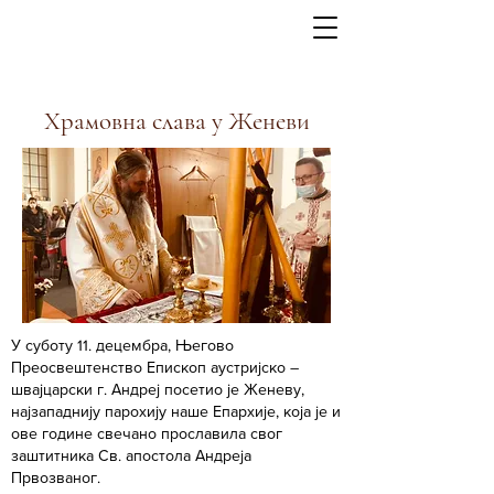
Храмовна слава у Женеви
У суботу 11. децембра, Његово
Преосвештенство Епископ аустријско –
швајцарски г. Андреј посетио је Женеву,
најзападнију парохију наше Епархије, која је и
ове године свечано прославила свог
заштитника Св. апостола Андреја
Првозваног.