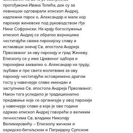
протођакона Ивана Толића, док су за
певницом одговарали епископ Андреј,
надлежни парох о. Александар и мали хор
парохије женевске под руководством гђе
Нине Софронски. На крају богослужења
епископ Андреј се обратио верницима
честитајући свима парохијску славу и
истакавши значај Св. апостола Андреја
Првозваног за ову парохију и град Женеву.
Епископу се у име Црквеног одбора и
парохијана захвалио о. Александар на труду,
љубави и пре свега молитвама за ову
парохију честитајући истовремено драгом
госту у навечерје славе имендан и
заступника Св. апостола Андреја Првозваног.
Након тога уследило је традиционално
предавање које се организује у овој парохији
у навечерје славе а које је ове године
одржао епископ Андреј говорећи о великим
личностима Св. владики Николају
Велимировићу – Епископу жичком и
охридско-битољском и Патријарху Српском