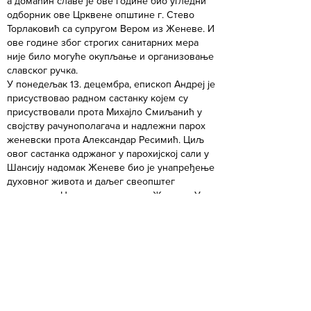
а домаћин славе је ове године био угледни
одборник ове Црквене општине г. Стево
Торлаковић са супругом Вером из Женеве. И
ове године због строгих санитарних мера
није било могуће окупљање и организовање
славског ручка.
У понедељак 13. децембра, епископ Андреј је
присуствовао радном састанку којем су
присуствовали прота Михајло Смиљанић у
својству рачунополагача и надлежни парох
женевски прота Александар Ресимић. Циљ
овог састанка одржаног у парохијској сали у
Шансију надомак Женеве био је унапређење
духовног живота и даљег свеопштег
пословања Црквене општине у Женеви. У
вечерњим часовима, надлежни парох је
испратио на женевски аеродром увек драгог
Архипастира епископа Андреја који је у
пратњи проте Михајла одпутовао за Беч.