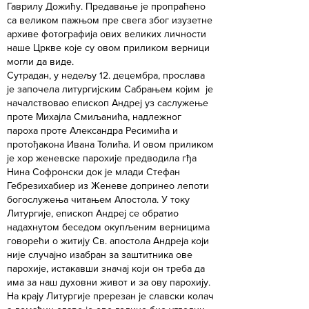
Гаврилу Дожићу. Предавање је пропраћено
са великом пажњом пре свега због изузетне
архиве фотографија ових великих личности
наше Цркве које су овом приликом верници
могли да виде.
Сутрадан, у недељу 12. децембра, прослава
је започела литургијским Сабрањем којим је
началствовао епископ Андреј уз саслужење
проте Михајла Смиљанића, надлежног
пароха проте Александра Ресимића и
протођакона Ивана Толића. И овом приликом
је хор женевске парохије предводила гђа
Нина Софронски док је млади Стефан
Гебрезихабиер из Женеве допринео лепоти
богослужења читањем Апостола. У току
Литургије, епископ Андреј се обратио
надахнутом беседом окупљеним верницима
говорећи о житију Св. апостола Андреја који
није случајно изабран за заштитника ове
парохије, истакавши значај који он треба да
има за наш духовни живот и за ову парохију.
На крају Литургије пререзан је славски колач