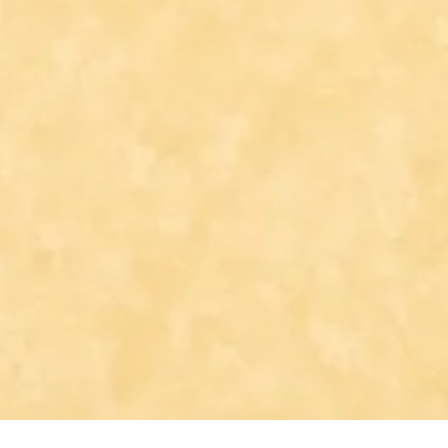
Lettres pastorales
La vie des Saints
Photos
Evén