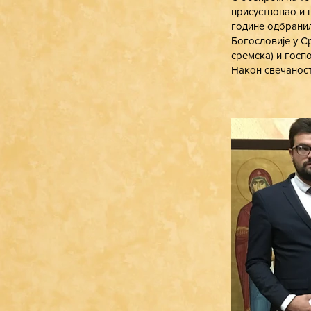
присуствовао и 
године одбранил
Богословије у С
сремска) и госпо
Након свечаности