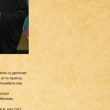
чене су дипломе
је то пракса,
 похађати ову
есора
 Женеви,
је, као гост,