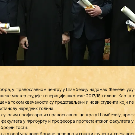
ктобра, у Православном центру у Шамбезију надомак Женеве, уру
ене мастер студије генерацији школске 2017/18 године. Као што 
цама током свечаности су представљени и нови студенти који ће
станову наредних година.
су, осим професора из православног центра у Шамбезију, проф
факултета у Фрибургу и професора протестантског факултета у
бројни гости.
да у овој установи бораве редовно и српски студенти, свечаности 