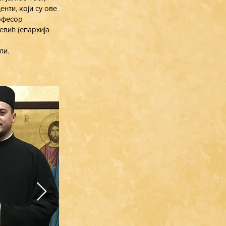
нти, који су ове
рофесор
евић (епархија
ли.