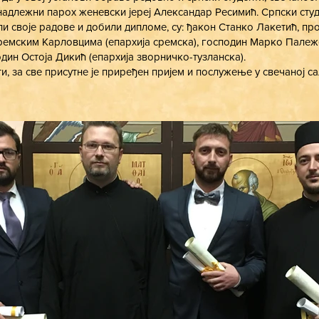
надлежни парох женевски јереј Александар Ресимић. Српски студе
и своје радове и добили дипломе, су: ђакон Станко Лакетић, п
ремским Карловцима (епархија сремска), господин Марко Палеж
дин Остоја Дикић (епархија зворничко-тузланска).
, за све присутне је приређен пријем и послужење у свечаној са