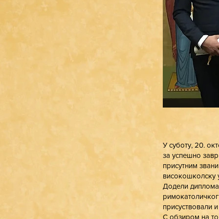
У суботу, 20. о
за успешно заврш
присутним звани
високошколску у
Додели диплома 
римокатоличког 
присуствовали и 
С обзиром на то 