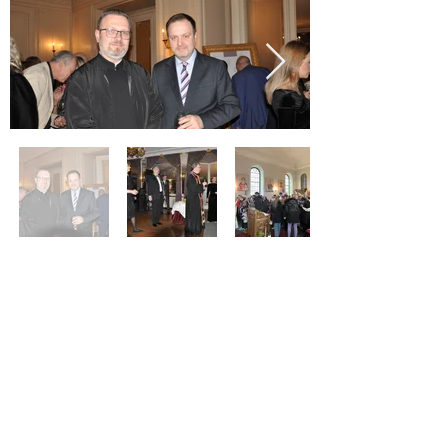
Адреса :
Temple de Chancy
69 route de Bellegarde,
1284 Chancy GE
Контакт телефон:
јереј Иван Толић
+41 76 222 37 31
Електронска адреса :
parohijazeneva@gmail.com