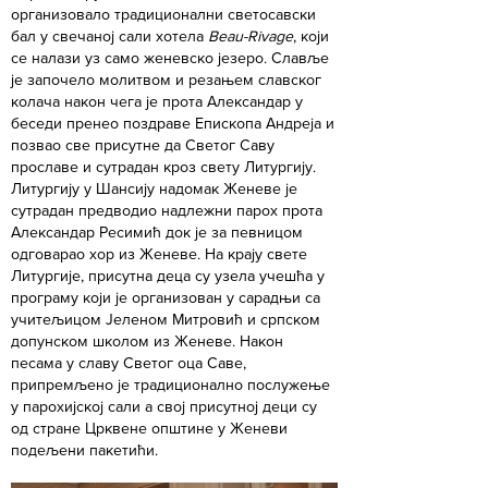
организовало традиционални светосавски
бал у свечаној сали хотела
Beau-Rivage
, који
се налази уз само женевско језеро. Славље
је започело молитвом и резањем славског
колача након чега је прота Александар у
беседи пренео поздраве Епископа Андреја и
позвао све присутне да Светог Саву
прославе и сутрадан кроз свету Литургију.
Литургију у Шансију надомак Женеве је
сутрадан предводио надлежни парох прота
Александар Ресимић док је за певницом
одговарао хор из Женеве. На крају свете
Литургије, присутна деца су узела учешћа у
програму који је организован у сарадњи са
учитељицом Јеленом Митровић и српском
допунском школом из Женеве. Након
песама у славу Светог оца Саве,
припремљено је традиционално послужење
у парохијској сали а свој присутној деци су
од стране Црквене општине у Женеви
подељени пакетићи.