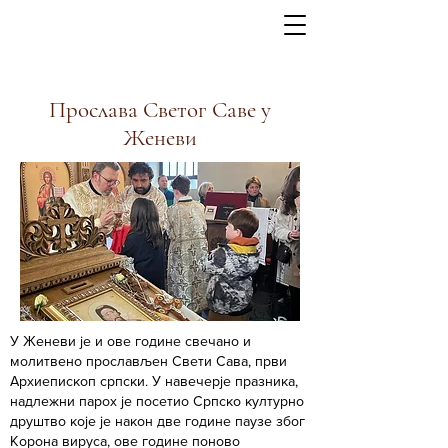
Прослава Светог Саве у
Женеви
У Женеви је и ове године свечано и
молитвено прослављен Свети Сава, први
Архиепископ српски. У навечерје празника,
надлежни парох је посетио Српско културно
друштво које је након две године паузе због
Корона вируса, ове године поново