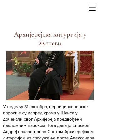
Архијерејска литургија у
Женеви
У недељу 31. октобра, верници женевске
парохије су испред храма у Шансију
дочекали свог Архијереја предвођени
надлежним парохом. Тога дана је Епископ
Андреј началствовао Светом Архијерејском
литургијом уз саслужење проте Александра