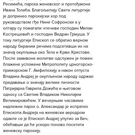
Ресимића, пароха женевског и протођакона
Ивана Толића. Благољепију Свете литургије
је допринео парохијски хор под
руководством гђе Нине Софронски а у
олтару су помагали чтечеви господин Милан
Кострешевић и господин Ведран Грмуша. У
току литургије Епископ се обратио верном
народу бираним речима подсетивши их на
значај окупљања око Тела и Крви Христове.
После заамвоне молитве одслужен је помен
блажене успомене Митрополиту црногорско-
приморском Г. Амфилохију а након отпуста
Владика Андреј је окупљеном народу одржао
предавање о значају велике личности
Патријарха Гаврила Дожића и његовом
односу са Светим Владиком Николајем
Велимировићем. У вечерњим часовима
надлежни парох о. Александар је испратио
Епископа Андреја на женевски аеродром
одакле се је Епископ Андреј упутио за Беч,
обећавши да ће ускоро поново посетити
женевску парохију.