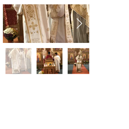
Адреса :
Temple de Chancy
69 route de Bellegarde,
1284 Chancy GE
Контакт телефон:
јереј Иван Толић
+41 76 222 37 31